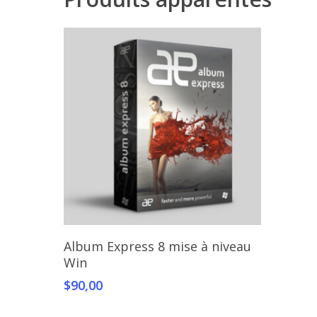
Ajouter Au Panier
Album Express 8 mise à niveau
Win
$
90,00