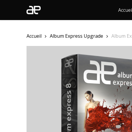
Skip
Accuei
to
main
content
Accueil
Album Express Upgrade
Album Ex