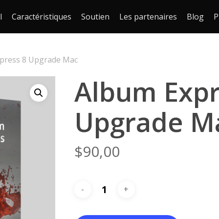
l
Caractéristiques
Soutien
Les partenaires
Blog
P
press 8 Upgrade Mac
Album Expr
Upgrade M
$
90,00