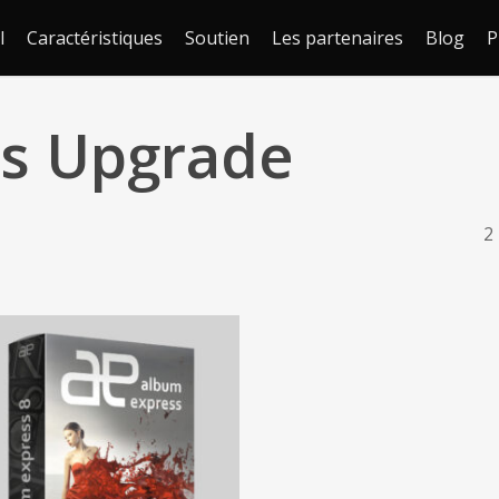
l
Caractéristiques
Soutien
Les partenaires
Blog
P
s Upgrade
2