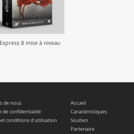
Ajouter Au Panier
Express 8 mise à niveau
s de nous
Accueil
e de confidentialité
Caractéristiques
t conditions d'utilisation
Soutien
Partenaire