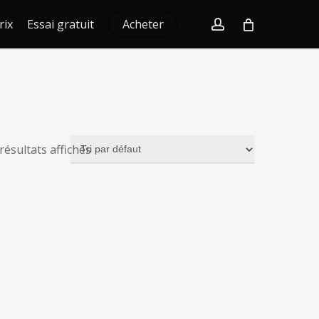
account
rix
Essai gratuit
Acheter
 résultats affichés