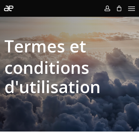
Skip
Men
to
account
main
content
Termes et
conditions
d'utilisation