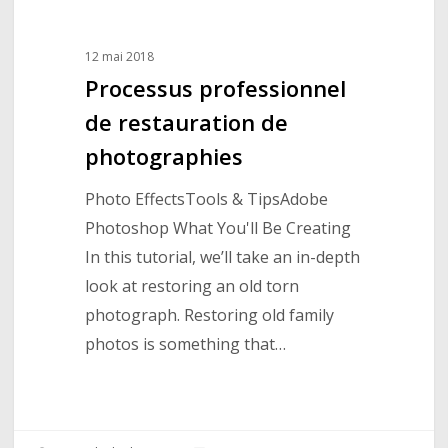
12 mai 2018
Processus professionnel
de restauration de
photographies
Photo EffectsTools & TipsAdobe
Photoshop What You'll Be Creating
In this tutorial, we’ll take an in-depth
look at restoring an old torn
photograph. Restoring old family
photos is something that…