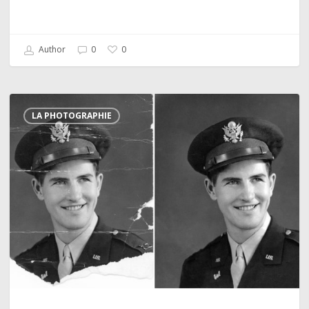
Author
0
0
Processus
LA PHOTOGRAPHIE
professionnel
de
restauration
de
photographies