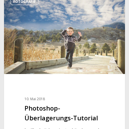
FOTOGRAFIE
Überlagerungs-
Tutorial
10. Mai 2018
Photoshop-
Überlagerungs-Tutorial