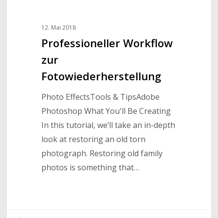
12. Mai 2018
Professioneller Workflow
zur
Fotowiederherstellung
Photo EffectsTools & TipsAdobe
Photoshop What You'll Be Creating
In this tutorial, we’ll take an in-depth
look at restoring an old torn
photograph. Restoring old family
photos is something that…