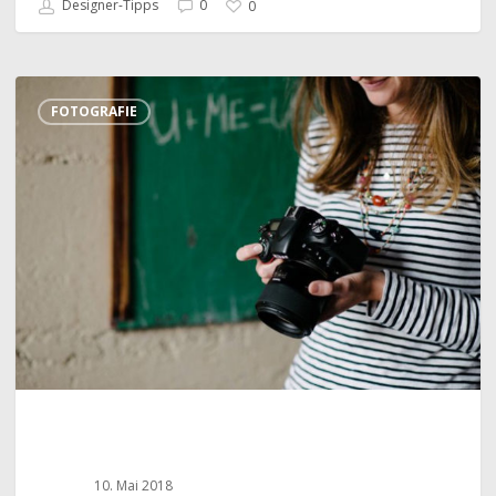
Designer-Tipps
0
0
Fotokamera,
FOTOGRAFIE
wie
man
im
manuellen
Modus
aufnimmt
10. Mai 2018