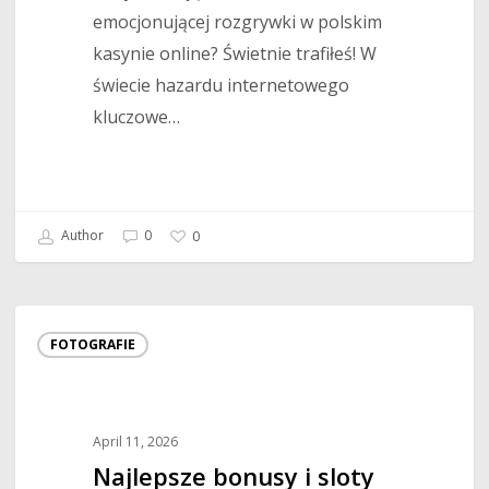
emocjonującej rozgrywki w polskim
kasynie online? Świetnie trafiłeś! W
świecie hazardu internetowego
kluczowe…
Author
0
0
Najlepsze
FOTOGRAFIE
bonusy
i
sloty
April 11, 2026
w
Najlepsze bonusy i sloty
polskim