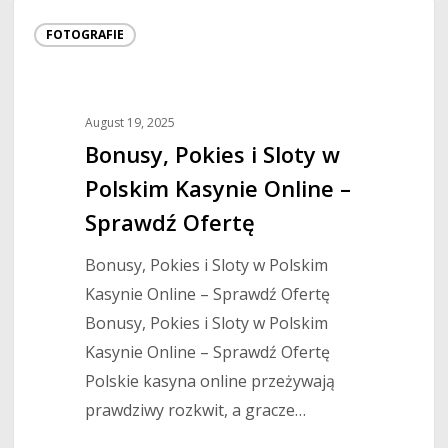
Bonusy,
FOTOGRAFIE
Pokies
i
Sloty
August 19, 2025
w
Bonusy, Pokies i Sloty w
Polskim
Polskim Kasynie Online –
Kasynie
Online
Sprawdź Ofertę
–
Bonusy, Pokies i Sloty w Polskim
Sprawdź
Kasynie Online – Sprawdź Ofertę
Ofertę
Bonusy, Pokies i Sloty w Polskim
Kasynie Online – Sprawdź Ofertę
Polskie kasyna online przeżywają
prawdziwy rozkwit, a gracze…