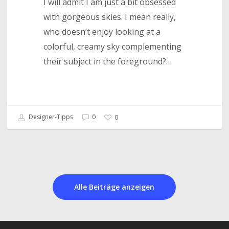
I will admit I am just a bit obsessed
with gorgeous skies. I mean really,
who doesn’t enjoy looking at a
colorful, creamy sky complementing
their subject in the foreground?…
Designer-Tipps
0
0
Alle Beiträge anzeigen