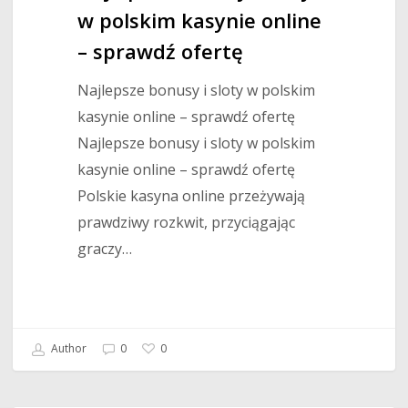
w polskim kasynie online
kasynie
online
– sprawdź ofertę
–
Najlepsze bonusy i sloty w polskim
sprawdź
kasynie online – sprawdź ofertę
ofertę
Najlepsze bonusy i sloty w polskim
kasynie online – sprawdź ofertę
Polskie kasyna online przeżywają
prawdziwy rozkwit, przyciągając
graczy…
Author
0
0